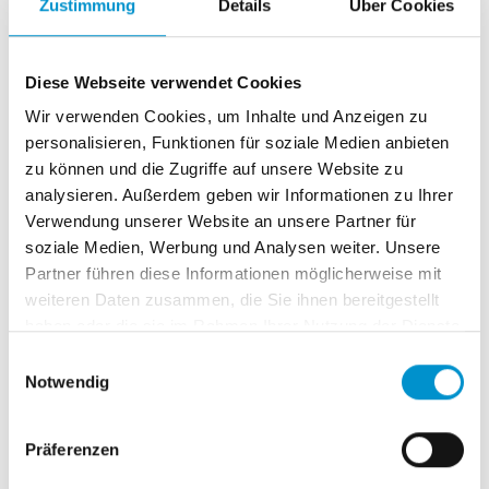
Zustimmung
Details
Über Cookies
Arbeitgebers, Auskünfte der Hausbank und so einiges
mehr.
Diese Webseite verwendet Cookies
Doch auch wenn die Nachfrage das Angebot übertrifft,
Wir verwenden Cookies, um Inhalte und Anzeigen zu
besteht kein Rechtsanspruch auf diese Informationen.
personalisieren, Funktionen für soziale Medien anbieten
Natürlich würde man solchen potenziellen Mietern,
zu können und die Zugriffe auf unsere Website zu
welche die Auskünfte verweigern, potenziell keinen
analysieren. Außerdem geben wir Informationen zu Ihrer
Mietvertrag geben
Verwendung unserer Website an unsere Partner für
soziale Medien, Werbung und Analysen weiter. Unsere
Die Praxis zeigt jedoch, dass kein Interessent den Wunsch
Partner führen diese Informationen möglicherweise mit
des Vermieters über Informationen ablehnen sollte, weil
weiteren Daten zusammen, die Sie ihnen bereitgestellt
haben oder die sie im Rahmen Ihrer Nutzung der Dienste
er dann mit größter Wahrscheinlichkeit bei der Wahl des
gesammelt haben.
infrage kommenden Mieters nicht berücksichtigt wird.
Einwilligungsauswahl
Notwendig
Manche Fragen dürfen aber auch von der Seite des
Gesetzgebers her nicht gestellt werden.
Präferenzen
Fragen zur Nationalität oder ethnischen Zugehörigkeit,